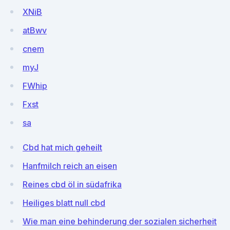
XNiB
atBwv
cnem
myJ
FWhip
Fxst
sa
Cbd hat mich geheilt
Hanfmilch reich an eisen
Reines cbd öl in südafrika
Heiliges blatt null cbd
Wie man eine behinderung der sozialen sicherheit