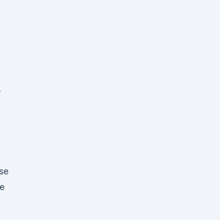
g
r
se
ne