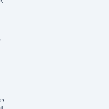
e,
e
en
it