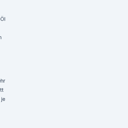
 Öl
m
ehr
tt
 je