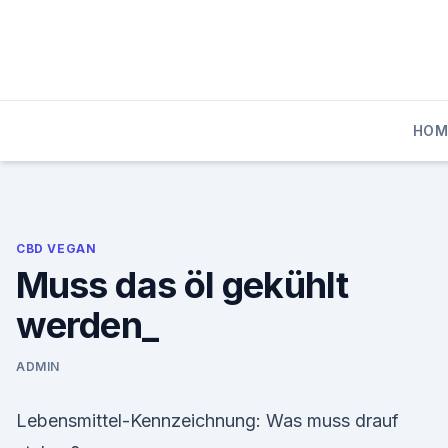
Skip
to
content
HOM
CBD VEGAN
Muss das öl gekühlt
werden_
ADMIN
Lebensmittel-Kennzeichnung: Was muss drauf