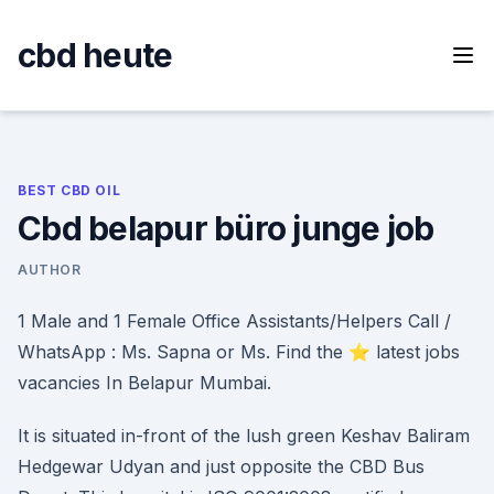
Skip
to
cbd heute
content
BEST CBD OIL
Cbd belapur büro junge job
AUTHOR
1 Male and 1 Female Office Assistants/Helpers Call /
WhatsApp : Ms. Sapna or Ms. Find the ⭐ latest jobs
vacancies In Belapur Mumbai.
It is situated in-front of the lush green Keshav Baliram
Hedgewar Udyan and just opposite the CBD Bus