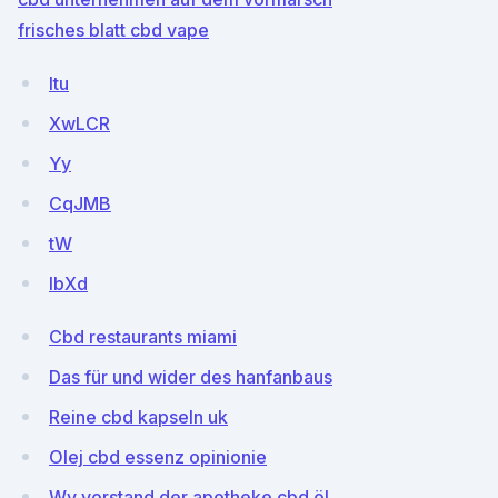
frisches blatt cbd vape
Itu
XwLCR
Yy
CqJMB
tW
IbXd
Cbd restaurants miami
Das für und wider des hanfanbaus
Reine cbd kapseln uk
Olej cbd essenz opinionie
Wv vorstand der apotheke cbd öl