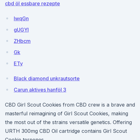
cbd öl essbare rezepte
IwqGn
gUGYl
ZHbcm
Gk
ETy
Black diamond unkrautsorte
Carun aktives hanföl 3
CBD Girl Scout Cookies from CBD crew is a brave and
masterful reimagining of Girl Scout Cookies, making
the most out of the strains versatile genetics. Offering
URTH 300mg CBD Oil cartridge contains Girl Scout
Cookie terpenes.