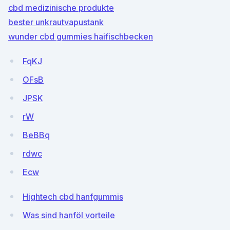
cbd medizinische produkte
bester unkrautvapustank
wunder cbd gummies haifischbecken
FqKJ
OFsB
JPSK
rW
BeBBq
rdwc
Ecw
Hightech cbd hanfgummis
Was sind hanföl vorteile