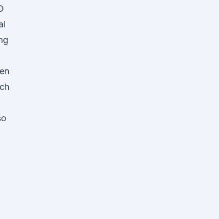
D
al
ng
zen
ich
so