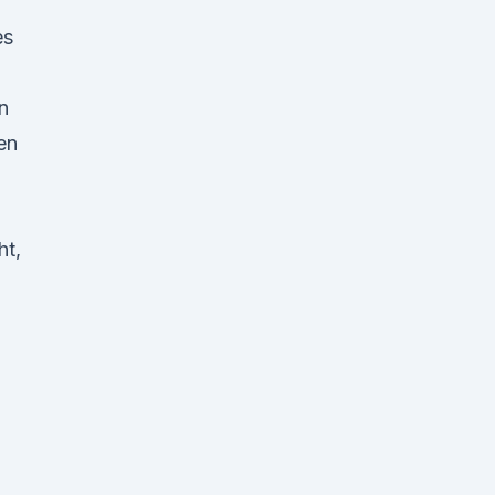
es
g
n
en
ht,