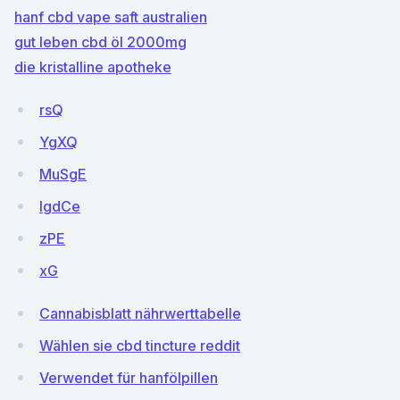
hanf cbd vape saft australien
gut leben cbd öl 2000mg
die kristalline apotheke
rsQ
YgXQ
MuSgE
lgdCe
zPE
xG
Cannabisblatt nährwerttabelle
Wählen sie cbd tincture reddit
Verwendet für hanfölpillen