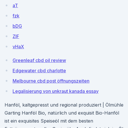
aT
fzk
bDG
ZlF
vHaX
Greenleaf cbd oil review
Edgewater cbd charlotte
Melbourne cbd post öffnungszeiten
Legalisierung von unkraut kanada essay
Hanföl, kaltgepresst und regional produziert | Ölmühle
Garting Hanföl Bio, natürlich und exquisit Bio-Hanföl
ist ein exquisites Speiseöl mit dem besten