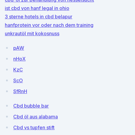
ist cbd von hanf legal in ohio
3 sterne hotels in cbd belapur
hanfprotein vor oder nach dem training
unkrautöl mit kokosnuss
pAW
nHoX
KzC
ScO
SfRnH
Cbd bubble bar
Cbd öl aus alabama
Cbd vs tupfen stift