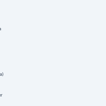
a
a)
er