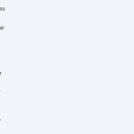
ss
ar
r
f
f