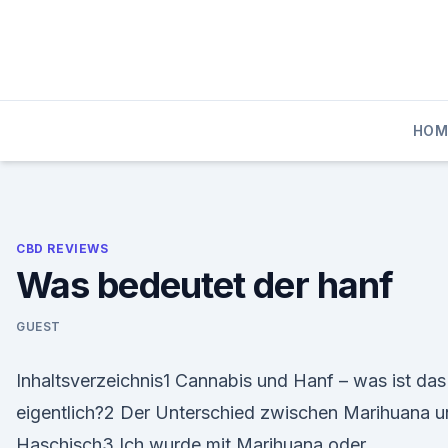
Skip
to
content
HOM
CBD REVIEWS
Was bedeutet der hanf
GUEST
Inhaltsverzeichnis1 Cannabis und Hanf – was ist das
eigentlich?2 Der Unterschied zwischen Marihuana 
Haschisch3 Ich wurde mit Marihuana oder …