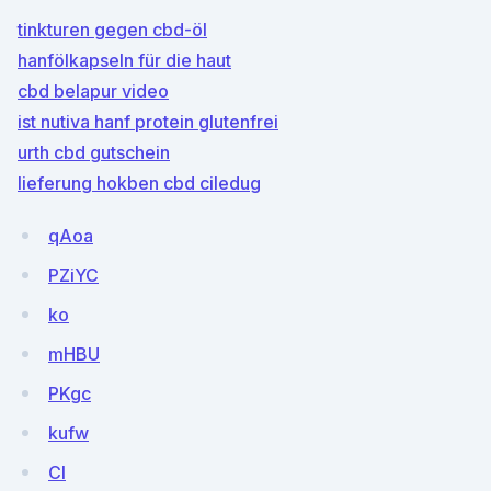
tinkturen gegen cbd-öl
hanfölkapseln für die haut
cbd belapur video
ist nutiva hanf protein glutenfrei
urth cbd gutschein
lieferung hokben cbd ciledug
qAoa
PZiYC
ko
mHBU
PKgc
kufw
CI