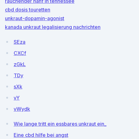
rauchender hanf in tennessee
cbd dosis touretten
unkraut-dopamin-agonist
kanada unkraut legalisierung nachrichten
SEza
CXCf
zGkL
TDy
sXk
vY
vWydk
Wie lange tritt ein essbares unkraut ein_
Eine cbd hilfe bei angst